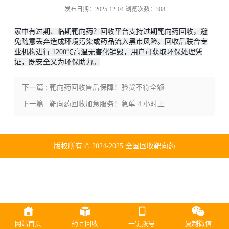
发布日期：2025-12-04 浏览次数：308
家中有过期、临期靶向药？回收平台支持过期靶向药回收，避
免随意丢弃造成环境污染或药品流入黑市风险。回收后联合专
业机构进行 1200℃高温无害化销毁，用户可获取环保处理凭
证，既安全又为环保助力。
下一篇 : 靶向药回收售后保障！验货不符全额
赔付，权益无忧
下一篇 : 靶向药回收加急服务！急单 4 小时上
门，即时结算不等待
版权所有 © 2024-2025 全国回收靶向药
网站首页
药品回收
一键拨号
复制微信