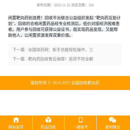
发布日期：2025-11-25 浏览次数：316
闲置靶向药别浪费！回收平台联合公益组织发起 “靶向药互助计
划”，回收的合格闲置药品经专业检测后，低价对接经济困难患
者。用户参与回收可获得公益证书，既实现药品变现，又能帮
助他人，让闲置资源发挥双重价值。
下一篇 : 全国收药网：新手也能轻松操作，三
步完成药品回收
下一篇 : 靶向药回收售后保障！验货不符全额
赔付，权益无忧
版权所有 © 2024-2025 全国回收靶向药
网站首页
药品回收
一键拨号
复制微信