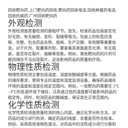
回收靶向药,上门靶向药回收,靶向药回收电话,回收肿瘤药电话,
回收抗癌药,广州回收靶向药
外观检测
外观检测是质量检测的基础环节。首先，检查药品包装是否完
好无损，有无破损、变形、裂缝等情况。包装上的标签应清
晰、完整，包含药品名称、规格、生产日期、有效期等重要信
息。对于片剂、胶囊等剂型，要查看其表面是否光滑、有无瑕
疵，是否存在裂片、崩解等现象。例如，某些靶向药的片剂可
能因储存不当出现裂片，这会影响药品的质量和疗效。
物理性质检测
物理性质检测主要包括温度、湿度和酸碱度等方面。根据药品
的储存要求，使用专业的温度和湿度监测设备，确保药品储存
环境的温度和湿度在规定范围内。例如，一些靶向药需要在 2℃ 
- 8℃的低温环境下储存，过高或过低的温度都可能影响药品的
稳定性。同时，检测药品的酸碱度，保证其在正常范围内。
化学性质检测
化学性质检测是质量检测的核心内容。通过化学分析方法，对
药品的成分进行检测，确定药品的纯度、含量是否符合标准。
例如，采用高效液相色谱法，对药品中的活性成分进行分离和